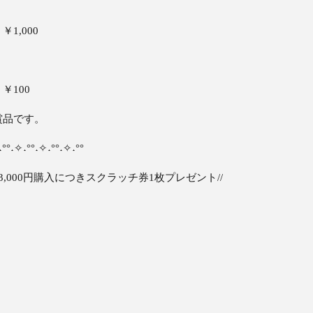
1,000
￥100
賞品です。
˖°°˖✧˖°°˖✧˖°°˖✧˖°°
,000円購入につきスクラッチ券1枚プレゼント//