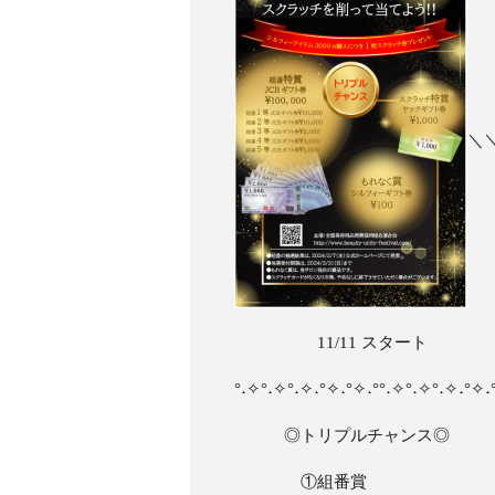
＼
11/11 スタート
°˖✧°˖✧°˖✧˖°✧˖°✧˖°°˖✧°˖✧°˖✧˖°✧˖
◎トリプルチャンス◎
①組番賞