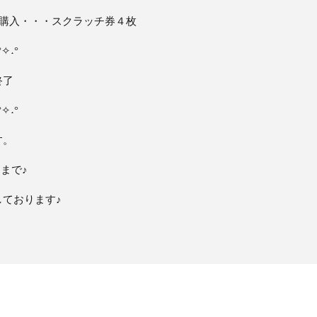
㎖購入・・・スクラッチ券４枚
°✧˖°
終了
°✧˖°
す。
まで♪
ております♪