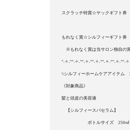
スクラッチ特賞☆ヤックギフト券 ￥
もれなく賞☆シルフィーギフト券 
※もれなく賞は当サロン独自の
°˖✧˖°°˖✧˖°°˖✧˖°°˖✧˖°°˖✧˖°°˖✧˖°°˖✧
\\シルフィーホームケアアイテム 3
《対象商品》
髪と頭皮の美容液
【シルフィースパセラム】
ボトルサイズ 250㎖