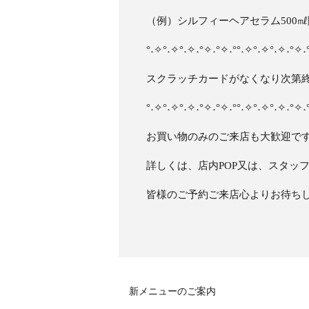
（例）シルフィーヘアセラム500
°˖✧°˖✧°˖✧˖°✧˖°✧˖°°˖✧°˖✧°˖✧˖°✧˖
スクラッチカードがなくなり次第
°˖✧°˖✧°˖✧˖°✧˖°✧˖°°˖✧°˖✧°˖✧˖°✧˖
お買い物のみのご来店も大歓迎で
詳しくは、店内POP又は、スタッフ
皆様のご予約ご来店心よりお待ちし
新メニューのご案内