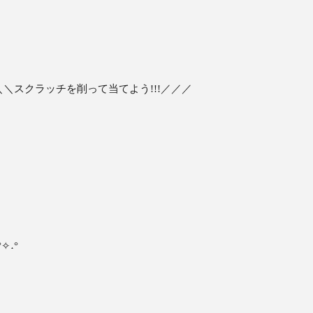
＼＼スクラッチを削って当てよう!!!／／／
°✧˖°