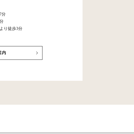
7分
5分
より徒歩3分
案内