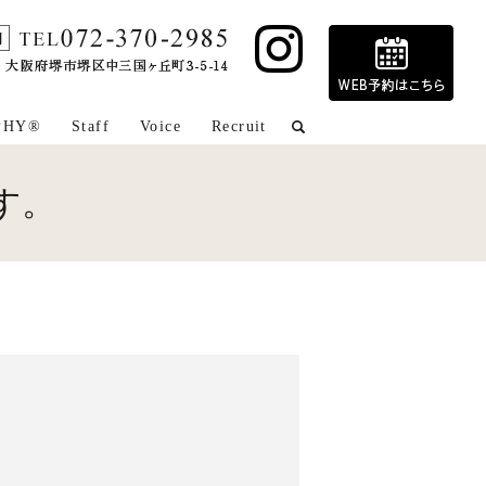
PHY®
Staff
Voice
Recruit
search
す。