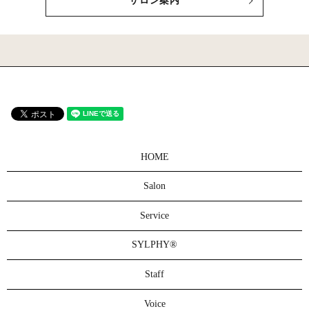
サロン案内
HOME
Salon
Service
SYLPHY®
Staff
Voice