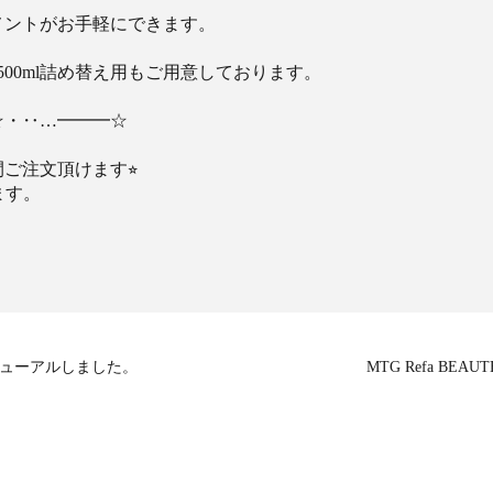
メントがお手軽にできます。
と500ml詰め替え用もご用意しております。
☆・‥…━━━☆
ご注文頂けます⭐︎
ます。
ジをリニューアルしました。
MTG Refa BE