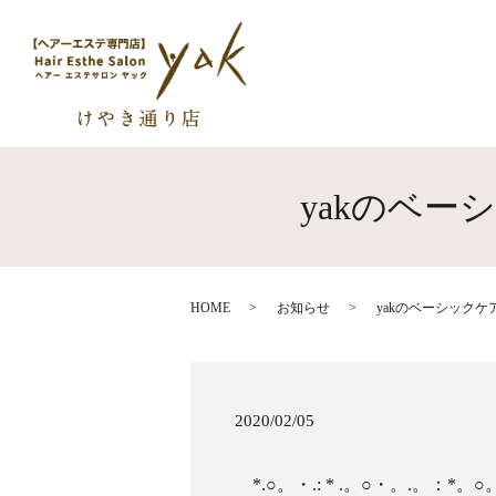
yakのベ
HOME
お知らせ
yakのベーシック
2020/02/05
*.○。・.: * .。○・。.。：*。○。