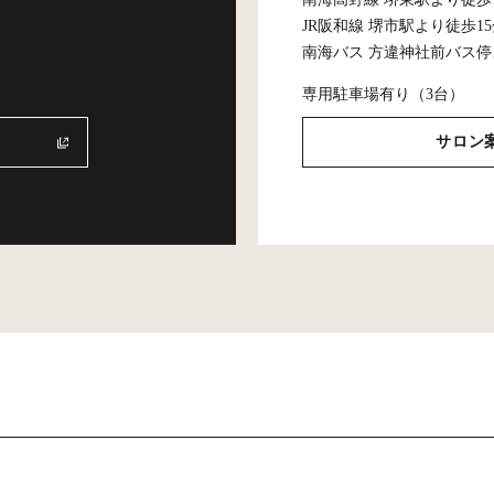
JR阪和線 堺市駅より徒歩1
南海バス 方違神社前バス停
専用駐車場有り（3台）
サロン