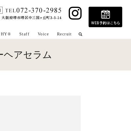
PHY®
Staff
Voice
Recruit
search
ーヘアセラム