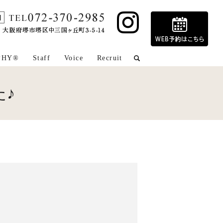
PHY®
Staff
Voice
Recruit
search
た♪