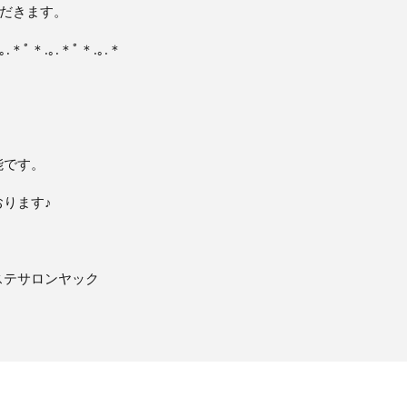
ただきます。
｡.＊ﾟ＊.｡.＊ﾟ＊.｡.＊
能です。
ります♪
ステサロンヤック