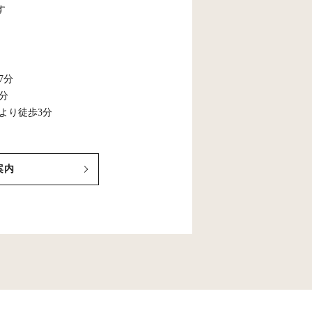
す
7分
5分
より徒歩3分
案内