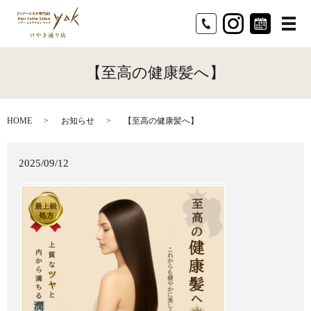
メ
【至高の健康髪へ】
HOME
お知らせ
【至高の健康髪へ】
2025/09/12