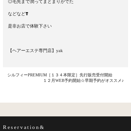
◎毛先まで潤ってまとまりがでた
などなど❣️
是非お店で体験下さい
【ヘアーエステ専門店】yak
シルフィーPREMIUM［１３４本限定］先行販売受付開始
１２月WEB予約開始☆早期予約がオススメ♪
Reservation&